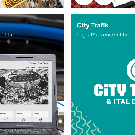
City Trafik
ntität
Logo, Markenidentität