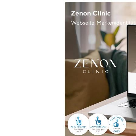
Zenon Clinic
Webseite, Markenidentität