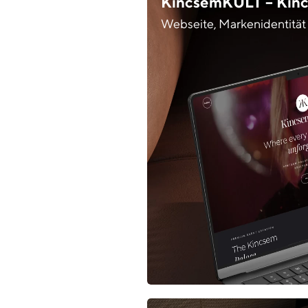
KincsemKULT – Kinc
Webseite, Markenidentität