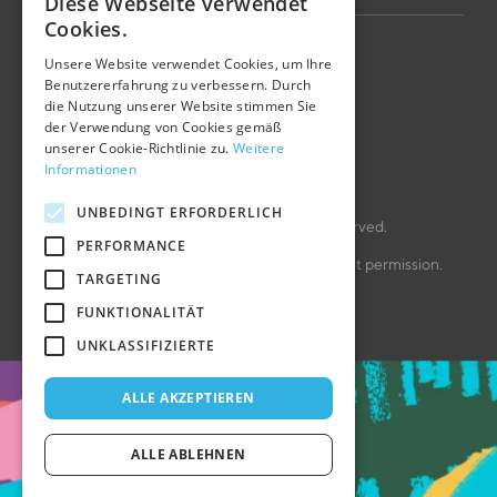
Diese Webseite verwendet
HUNGARIAN
Cookies.
Datenschutzerklärung
ENGLISH
Unsere Website verwendet Cookies, um Ihre
Benutzererfahrung zu verbessern. Durch
die Nutzung unserer Website stimmen Sie
GERMAN
Cookie policy
der Verwendung von Cookies gemäß
unserer Cookie-Richtlinie zu.
Weitere
Impressum
Informationen
UNBEDINGT ERFORDERLICH
Copyright © 2006 – 2026 Voov. All rights reserved.
PERFORMANCE
All images and content may not be used without permission.
TARGETING
Made in Sopron
FUNKTIONALITÄT
UNKLASSIFIZIERTE
ALLE AKZEPTIEREN
ALLE ABLEHNEN