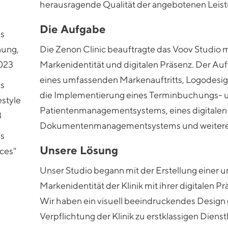
herausragende Qualität der angebotenen Leist
Die Aufgabe
es
nung,
Die Zenon Clinic beauftragte das Voov Studio m
2023
Markenidentität und digitalen Präsenz. Der Auf
eines umfassenden Markenauftritts, Logodesig
es
die Implementierung eines Terminbuchungs- 
estyle
Patientenmanagementsystems, eines digitalen
3
Dokumentenmanagementsystems und weiterer
es
Unsere Lösung
ices"
Unser Studio begann mit der Erstellung einer 
Markenidentität der Klinik mit ihrer digitalen Pr
Wir haben ein visuell beeindruckendes Design 
Verpflichtung der Klinik zu erstklassigen Diens